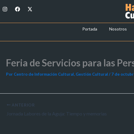
Ir
I
F
X
al
n
a
-
s
c
t
contenido
t
e
w
a
b
i
Portada
Nosotros
g
o
t
r
o
t
a
k
e
m
r
Feria de Servicios para las P
Por
Centro de Información Cultural, Gestión Cultural
/
7 de octubr
ANTERIOR
Jornada Labores de la Aguja: Tiempo y memorias