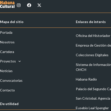
I
F
X
n
a
-
s
c
t
t
e
w
a
b
i
Mapa del sitio
Enlaces de interés
g
o
t
r
o
t
a
k
e
Portada
m
r
Oficina del Historiador
Nosotros
Empresa de Gestión de
Cartelera
Colecciones Digitales
Proyectos
Sistema de Información 
OHCH
Noticias
Habana Radio
Convocatorias
Palacio del Segundo C
Contacto
San Cristobal. Agencia 
De utilidad
Eusebio Leal Spengler