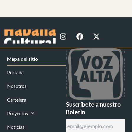
I
F
X
n
a
-
s
c
t
t
e
w
Mapa del sitio
a
b
i
g
o
t
Portada
r
o
t
a
k
e
Nosotros
m
r
Cartelera
Suscríbete a nuestro
Boletín
Proyectos
Noticias