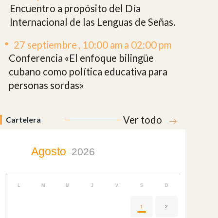
Encuentro a propósito del Día
Internacional de las Lenguas de Señas.
27 septiembre
, 10:00 am
a 02:00 pm
Conferencia «El enfoque bilingüe
cubano como política educativa para
personas sordas»
Ver todo
Cartelera
Agosto
2026
L
M
M
J
V
S
D
1
2