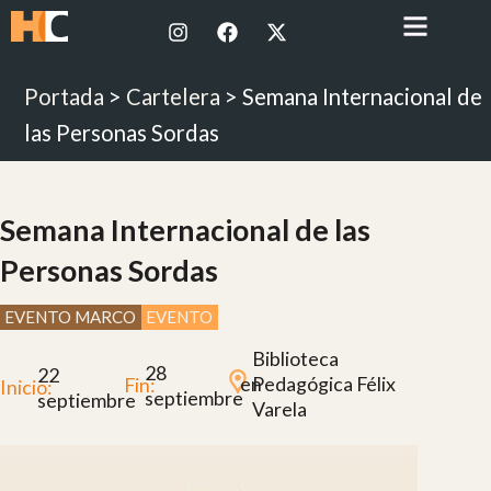
Ir
I
F
X
al
n
a
-
contenido
s
c
t
t
e
w
Portada
>
Cartelera
>
Semana Internacional de
a
b
i
g
o
t
las Personas Sordas
r
o
t
a
k
e
m
r
Semana Internacional de las
Personas Sordas
EVENTO MARCO
EVENTO
Biblioteca
28
22
en
Pedagógica Félix
Fin:
Inicio:
septiembre
septiembre
Varela