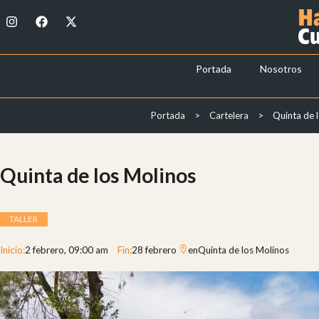
Ir
I
F
X
al
n
a
-
s
c
t
contenido
t
e
w
a
b
i
Portada
Nosotros
g
o
t
r
o
t
a
k
e
m
r
Portada
>
Cartelera
>
Quinta de 
Quinta de los Molinos
TALLER
Inicio:
2 febrero
, 09:00 am
Fin:
28 febrero
en
Quinta de los Molinos