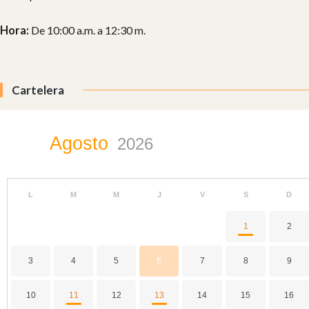
Hora:
De 10:00 a.m. a 12:30 m.
Cartelera
Agosto
2026
L
M
M
J
V
S
D
1
2
3
4
5
6
7
8
9
10
11
12
13
14
15
16