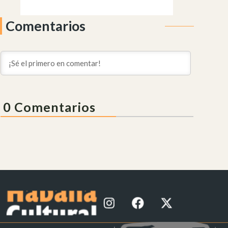
Comentarios
0
Comentarios
I
F
X
n
a
-
s
c
t