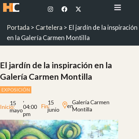
Ir
I
F
X
al
n
a
-
contenido
s
c
t
t
e
w
Portada
>
Cartelera
>
El jardín de la inspiración
a
b
i
g
o
t
en la Galería Carmen Montilla
r
o
t
a
k
e
m
r
El jardín de la inspiración en la
Galería Carmen Montilla
EXPOSICIÓN
,
Galería Carmen
15
15
en
Fin:
Inicio:
04:00
Montilla
junio
mayo
pm