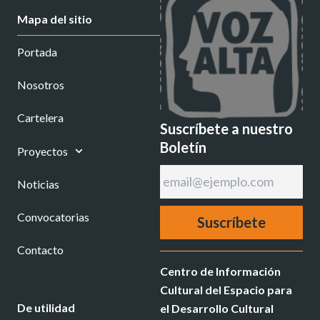
t
e
w
Mapa del sitio
a
b
i
g
o
t
Portada
r
o
t
a
k
e
Nosotros
m
r
Cartelera
Suscríbete a nuestro
Boletín
Proyectos
Noticias
Convocatorias
Contacto
Centro de Información
Cultural del Espacio para
De utilidad
el Desarrollo Cultural